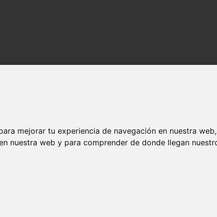
ud Practitioner) en español
para mejorar tu experiencia de navegación en nuestra web
 en nuestra web y para comprender de donde llegan nuestro
GEMENT (IAM): SERVICIO DE IDE