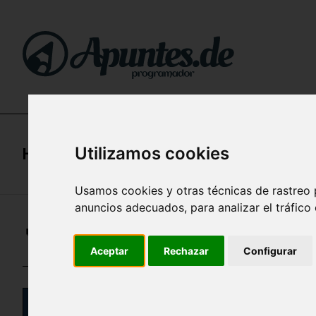
Utilizamos cookies
Home
/
Apuntes de AWS (Certificación Clo
Usamos cookies y otras técnicas de rastreo 
anuncios adecuados, para analizar el tráfico
🔥 AWS IDENTITY ACCESS MANA
Aceptar
Rechazar
Configurar