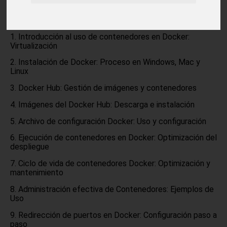
portabilidad de tus aplicaciones sin importar el sistema
operativo o la infraestructura utilizada.
Introducción al uso de contenedores en Docker:
Virtualización
Instalación de Docker: Proceso en Windows, Mac y
Linux
Docker Hub: Gestión de imágenes y contenedores
Imágenes del Docker Hub: Descarga e instalación
Archivo de configuración Docker: Uso y configuración
Ejecución de contenedores en Docker: Optimización del
despliegue
Ciclo de vida de contenedores Docker: Optimización y
mantenimiento
Administración efectiva de Contenedores: Ejemplos de
Uso
Redirección de puertos en Docker: Configuración paso a
paso