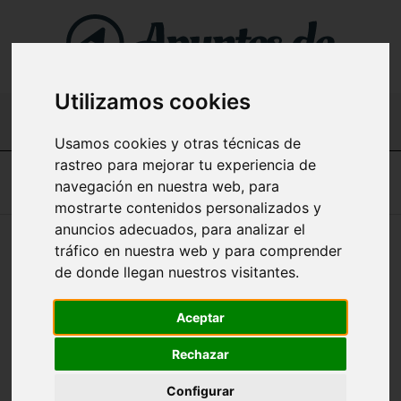
Utilizamos cookies
Buscar...
Usamos cookies y otras técnicas de
rastreo para mejorar tu experiencia de
Home
navegación en nuestra web, para
mostrarte contenidos personalizados y
anuncios adecuados, para analizar el
Apuntes de Docker (Certificación DCA) en
tráfico en nuestra web y para comprender
español
de donde llegan nuestros visitantes.
Aceptar
Aprender a utilizar Docker te permitirá crear, distribuir y
Rechazar
ejecutar aplicaciones en cualquier ambiente, ahorrando
tiempo y recursos. Con Docker, podrás aumentar la
eficiencia y flexibilidad de tus proyectos, y garantizar la
Configurar