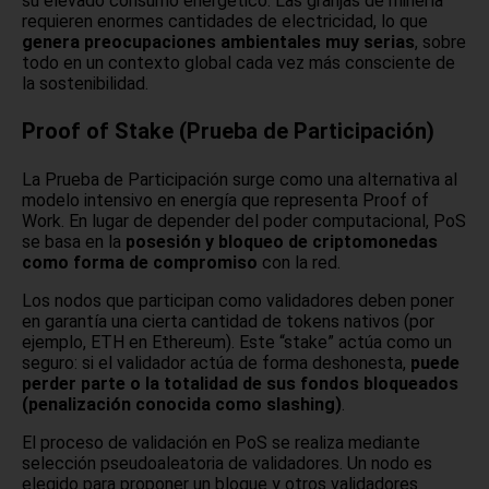
su elevado consumo energético. Las granjas de minería
requieren enormes cantidades de electricidad, lo que
genera preocupaciones ambientales muy serias
, sobre
todo en un contexto global cada vez más consciente de
la sostenibilidad.
Proof of Stake (Prueba de Participación)
La Prueba de Participación surge como una alternativa al
modelo intensivo en energía que representa Proof of
Work. En lugar de depender del poder computacional, PoS
se basa en la
posesión y bloqueo de criptomonedas
como forma de compromiso
con la red.
Los nodos que participan como validadores deben poner
en garantía una cierta cantidad de tokens nativos (por
ejemplo, ETH en Ethereum). Este “stake” actúa como un
seguro: si el validador actúa de forma deshonesta,
puede
perder parte o la totalidad de sus fondos bloqueados
(penalización conocida como slashing)
.
El proceso de validación en PoS se realiza mediante
selección pseudoaleatoria de validadores. Un nodo es
elegido para proponer un bloque y otros validadores