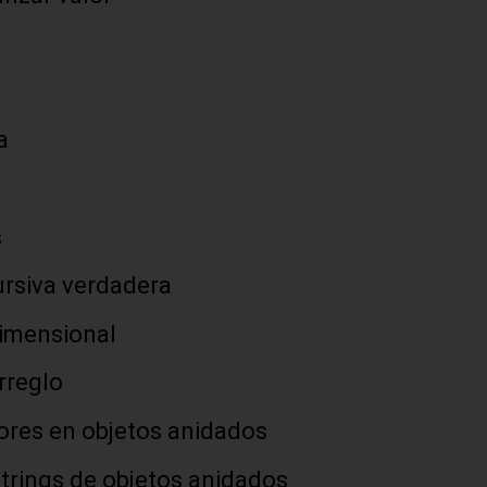
a
s
ursiva verdadera
dimensional
rreglo
ores en objetos anidados
strings de objetos anidados