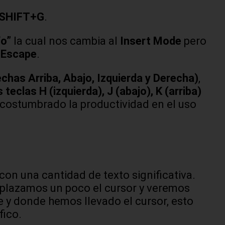
SHIFT+G
.
“o”
la cual nos cambia al
Insert Mode
pero
a
Escape
.
chas Arriba, Abajo, Izquierda y Derecha)
,
las H (izquierda), J (abajo), K (arriba)
 acostumbrado la productividad en el uso
con una cantidad de texto significativa.
splazamos un poco el cursor y veremos
e y donde hemos llevado el cursor, esto
fico.