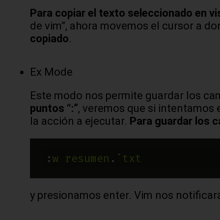
Para copiar el texto seleccionado en v
de vim”, ahora movemos el cursor a do
copiado
.
Ex Mode
Este modo nos permite guardar los cam
puntos “:”
, veremos que si intentamos e
la acción a ejecutar.
Para guardar los 
:
w
resumen
.`
txt
y presionamos enter. Vim nos notificar