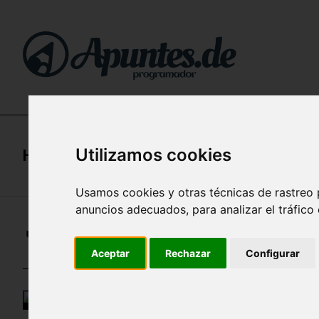
Utilizamos cookies
Home
/
Apuntes de Linux (Certificación LP
Usamos cookies y otras técnicas de rastreo 
anuncios adecuados, para analizar el tráfico
🔥 EDITOR VIM: COMANDOS Y F
Aceptar
Rechazar
Configurar