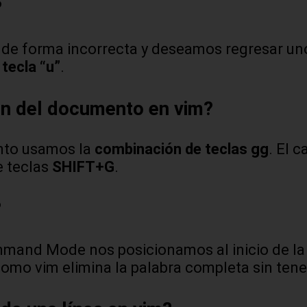
?
o de forma incorrecta y deseamos regresar u
 tecla “u”
.
fin del documento en vim?
ento usamos la
combinación de teclas gg
. El 
 teclas
SHIFT+G
.
?
mand Mode nos posicionamos al inicio de la 
como vim elimina la palabra completa sin ten