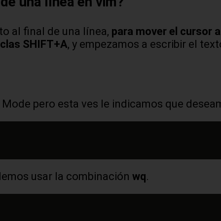
 de una línea en vim?
 al final de una línea,
para mover el cursor al
eclas SHIFT+A
, y empezamos a escribir el tex
x Mode pero esta ves le indicamos que desea
demos usar la combinación
wq
.