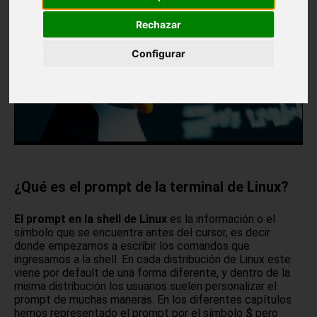
Rechazar
Configurar
¿Qué es el prompt de la terminal de Linux?
El prompt en la shell de Linux
es la información o el
símbolo que se encuentra antes del cursor, es decir
donde empezamos a escribir los comandos que
ingresamos a la shell. En cada distribución de Linux este
viene por default de una forma diferente, y dentro de la
misma distribución los usuarios suelen personalizar el
prompt de muchas maneras. En los diferentes capítulos
hemos representado el prompt por el símbolo
$
pero