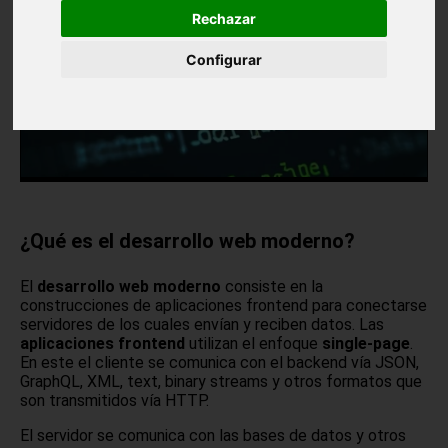
Rechazar
Configurar
¿Qué es el desarrollo web moderno?
El
desarrollo web moderno
consiste en la
construcciones de aplicaciones frontend para conectarse
servidores de los cuales envían y reciben datos. Las
aplicaciones frontend
utilizan el enfoque
single-page
.
En este el cliente se comunica con el backend vía JSON,
GraphQL, XML, text, binary streams y otros formatos que
son transmitidos vía HTTP.
El servidor se comunica con las bases de datos y otros