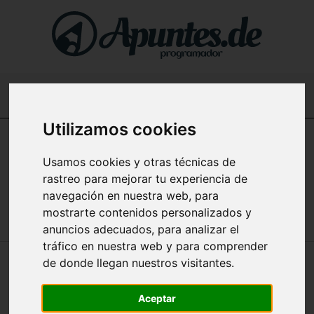
Buscar...
Utilizamos cookies
Home
Usamos cookies y otras técnicas de
Apuntes de NodeJS (Desarrollo Web) en español
rastreo para mejorar tu experiencia de
navegación en nuestra web, para
mostrarte contenidos personalizados y
anuncios adecuados, para analizar el
tráfico en nuestra web y para comprender
de donde llegan nuestros visitantes.
🔥 DESARROLLO WEB MODERNO:
TENDENCIAS Y HERRAMIENTAS
Aceptar