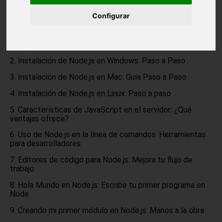
sistema de módulos de npm, manejo de bases de datos,
etc.
Configurar
Introducción a Node.js: Desarrollo de aplicaciones web
y de servidor
Instalación de Node.js en Windows: Paso a Paso
Instalación de Node.js en Mac: Guía Paso a Paso
Instalación de Node.js en Linux: Paso a paso
Características de JavaScript en el servidor: ¿Qué
ventajas ofrece?
Uso de Node.js en la línea de comandos: Herramientas
para desarrolladores
Editores de código para Node.js: Mejora tu flujo de
trabajo
Hola Mundo en Node.js: Escribe tu primer programa en
Node
Creando mi primer módulo en Node.js: Manos a la obra