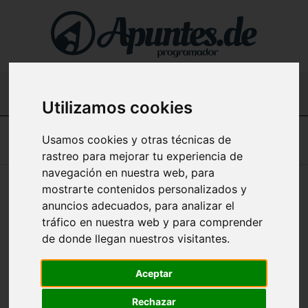
Buscar...
Utilizamos cookies
Usamos cookies y otras técnicas de
Home
rastreo para mejorar tu experiencia de
navegación en nuestra web, para
Apuntes de NodeJS (Programación desde
mostrarte contenidos personalizados y
Cero) en español
anuncios adecuados, para analizar el
tráfico en nuestra web y para comprender
de donde llegan nuestros visitantes.
Como aprender a utilizar nodejs, desde los conceptos
básicos hasta el lanzamiento de un sitio web. En este
Aceptar
curso vamos a empezar con los conceptos mas básicos
de NodeJS, instalación del lenguaje, utilización del
Rechazar