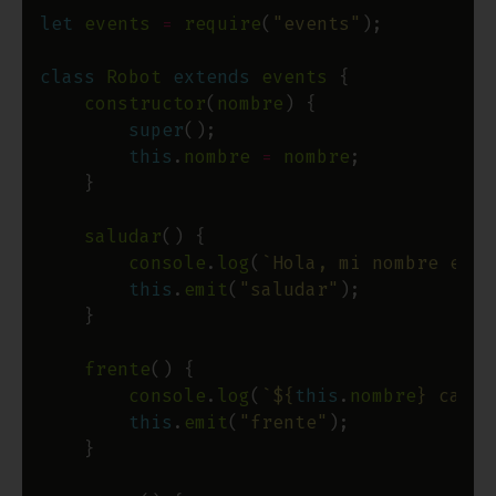
let
events
=
require
(
"events"
class
Robot
extends
events
constructor
(
nombre
super
this
.
nombre
=
nombre
saludar
console
.
log
(
`Hola, mi nombre es 
$
this
.
emit
(
"saludar"
frente
console
.
log
(
`
${
this
.
nombre
}
 camin
this
.
emit
(
"frente"