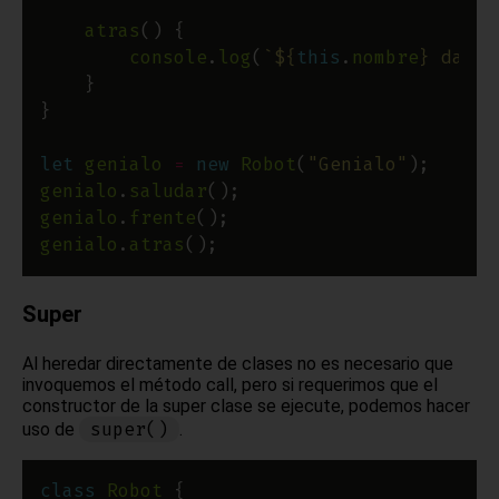
atras
console
.
log
(
`
${
this
.
nombre
}
 da do
let
genialo
=
new
Robot
(
"Genialo"
genialo
.
saludar
genialo
.
frente
genialo
.
atras
Super
Al heredar directamente de clases no es necesario que
invoquemos el método call, pero si requerimos que el
constructor de la super clase se ejecute, podemos hacer
super()
uso de
.
class
Robot