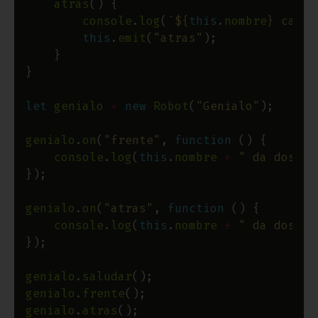
atras
console
.
log
(
`
${
this
.
nombre
}
 camin
this
.
emit
(
"atras"
let
genialo
=
new
Robot
(
"Genialo"
genialo
.
on
(
"frente"
, 
function
console
.
log
(
this
.
nombre
+
" da dos pa
genialo
.
on
(
"atras"
, 
function
console
.
log
(
this
.
nombre
+
" da dos pa
genialo
.
saludar
genialo
.
frente
genialo
.
atras