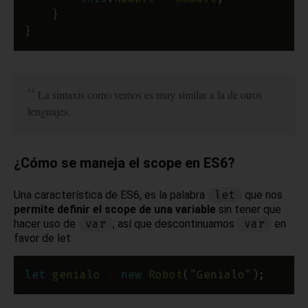
La sintaxis como vemos es muy similar a la de otros
lenguajes.
¿Cómo se maneja el scope en ES6?
let
Una característica de ES6, es la palabra
que nos
permite definir el scope de una variable
sin tener que
var
var
hacer uso de
, así que descontinuamos
en
favor de let.
let
genialo
=
new
Robot
(
"Genialo"