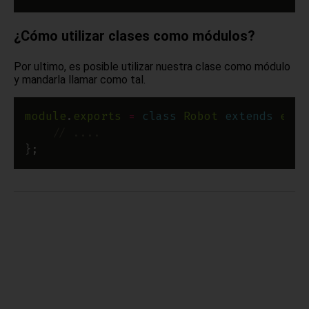
¿Cómo utilizar clases como módulos?
Por ultimo, es posible utilizar nuestra clase como módulo
y mandarla llamar como tal.
module
.
exports
=
class
Robot
extends
even