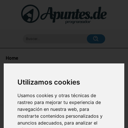
Buscar...
Home
Apuntes de NodeJS (Programación desde Cero) en
español
Utilizamos cookies
Usamos cookies y otras técnicas de
rastreo para mejorar tu experiencia de
navegación en nuestra web, para
🔥 NOVEDADES DE ES6 EN NODE.JS:
mostrarte contenidos personalizados y
ARROW FUNCTIONS, TEMPLATE STRINGS
anuncios adecuados, para analizar el