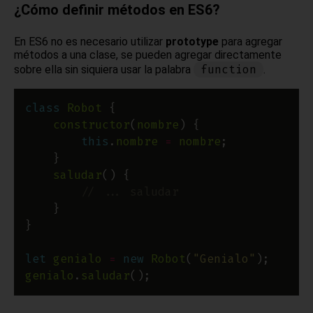
¿Cómo definir métodos en ES6?
En ES6 no es necesario utilizar
prototype
para agregar
métodos a una clase, se pueden agregar directamente
function
sobre ella sin siquiera usar la palabra
.
class
Robot
constructor
(
nombre
this
.
nombre
=
nombre
saludar
let
genialo
=
new
Robot
(
"Genialo"
genialo
.
saludar