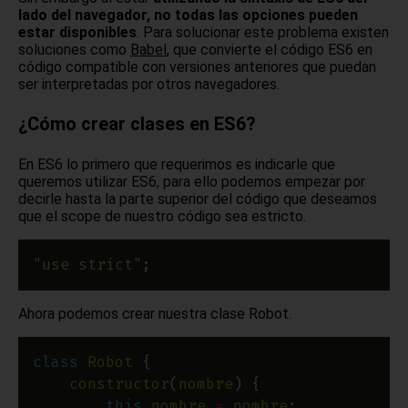
lado del navegador, no todas las opciones pueden
estar disponibles
. Para solucionar este problema existen
soluciones como
Babel
, que convierte el código ES6 en
código compatible con versiones anteriores que puedan
ser interpretadas por otros navegadores.
¿Cómo crear clases en ES6?
En ES6 lo primero que requerimos es indicarle que
queremos utilizar ES6, para ello podemos empezar por
decirle hasta la parte superior del código que deseamos
que el scope de nuestro código sea estricto.
"use strict"
Ahora podemos crear nuestra clase Robot.
class
Robot
constructor
(
nombre
this
.
nombre
=
nombre