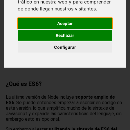
Y MÁS
tráfico en nuestra web y para comprender
de donde llegan nuestros visitantes.
Aceptar
Rechazar
Configurar
¿Qué es ES6?
La ultima versión de Node incluye
soporte amplio de
ES6
. Se puede entonces empezar a escribir en código en
esta versión, lo que simplifica mucho de la sintaxis de
Javascript y expande las características del lenguaje, sin
embargo esto es opcional.
Sin embargo al estar
utilizando la sintaxis de ES6 del