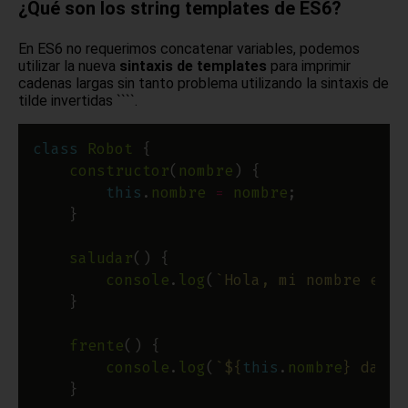
¿Qué son los string templates de ES6?
En ES6 no requerimos concatenar variables, podemos
utilizar la nueva
sintaxis de templates
para imprimir
cadenas largas sin tanto problema utilizando la sintaxis de
tilde invertidas ````.
class
Robot
constructor
(
nombre
this
.
nombre
=
nombre
saludar
console
.
log
(
`Hola, mi nombre es 
$
frente
console
.
log
(
`
${
this
.
nombre
}
 da do