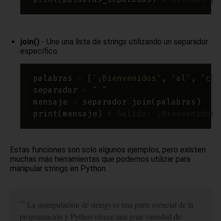
join()
- Une una lista de strings utilizando un separador
específico.
palabras 
=
 [
'¡Bienvenidos'
, 
'al'
, 
'cur
separador 
=
" "
mensaje 
=
 separador
.
print(mensaje) 
# Salida: ¡Bienvenidos 
Estas funciones son solo algunos ejemplos, pero existen
muchas más herramientas que podemos utilizar para
manipular strings en Python.
La manipulación de strings es una parte esencial de la
programación y Python ofrece una gran variedad de