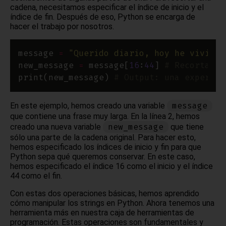
cadena, necesitamos especificar el índice de inicio y el
índice de fin. Después de eso, Python se encarga de
hacer el trabajo por nosotros.
message 
=
"Querido diario, hoy he vivido 
new_message 
=
 message[
16
:
44
] 
# Recorta la
print(new_message) 
# Output: una experien
message
En este ejemplo, hemos creado una variable
que contiene una frase muy larga. En la línea 2, hemos
new_message
creado una nueva variable
que tiene
sólo una parte de la cadena original. Para hacer esto,
hemos especificado los índices de inicio y fin para que
Python sepa qué queremos conservar. En este caso,
hemos especificado el índice 16 como el inicio y el índice
44 como el fin.
Con estas dos operaciones básicas, hemos aprendido
cómo manipular los strings en Python. Ahora tenemos una
herramienta más en nuestra caja de herramientas de
programación. Estas operaciones son fundamentales y