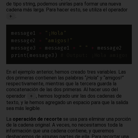
de tipo string, podemos unirlas para formar una nueva
cadena más larga. Para hacer esto, se utiliza el operador
+
.
message1 
=
"¡Hola"
message2 
=
"amigos!"
message3 
=
 message1 
+
" "
+
print(message3) 
# Output: ¡Hola amigos!
En el ejemplo anterior, hemos creado tres variables. Las
dos primeras contienen las palabras “¡Hola” y “amigos!”
respectivamente, mientras que la tercera guarda la
concatenación de las dos primeras. Al hacer uso del
+
operador
, hemos logrado unir las dos cadenas de
texto, y le hemos agregado un espacio para que la salida
sea más legible.
La
operación de recorte
se usa para eliminar una porción
de la cadena original. A veces, no necesitamos toda la
información que una cadena contiene, y queremos
deshacernos de algunas partes de ella. Para recortar una