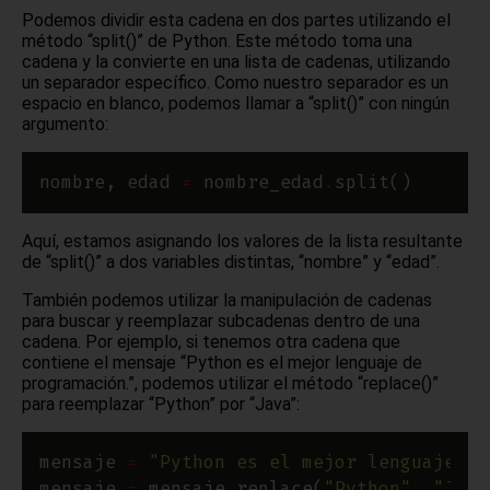
Podemos dividir esta cadena en dos partes utilizando el
método “split()” de Python. Este método toma una
cadena y la convierte en una lista de cadenas, utilizando
un separador específico. Como nuestro separador es un
espacio en blanco, podemos llamar a “split()” con ningún
argumento:
nombre, edad 
=
 nombre_edad
.
Aquí, estamos asignando los valores de la lista resultante
de “split()” a dos variables distintas, “nombre” y “edad”.
También podemos utilizar la manipulación de cadenas
para buscar y reemplazar subcadenas dentro de una
cadena. Por ejemplo, si tenemos otra cadena que
contiene el mensaje “Python es el mejor lenguaje de
programación.”, podemos utilizar el método “replace()”
para reemplazar “Python” por “Java”:
mensaje 
=
"Python es el mejor lenguaje de
mensaje 
=
 mensaje
.
replace(
"Python"
, 
"Java