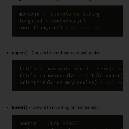
mensaje 
=
"Ejemplo de string"
longitud 
=
print(longitud) 
# Salida: 18
upper()
- Convierte un string en mayúsculas.
titulo 
=
"manipulación de strings en P
titulo_en_mayusculas 
=
 titulo
.
print(titulo_en_mayusculas) 
# Salida: 
lower()
- Convierte un string en minúsculas.
nombre 
=
"JUAN PÉREZ"