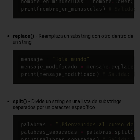
nombre_en_minusculas 
=
 nombre
.
print(nombre_en_minusculas) 
# Salida: 
replace()
- Reemplaza un substring con otro dentro de
un string.
mensaje 
=
"Hola mundo"
mensaje_modificado 
=
 mensaje
.
replace(
"
print(mensaje_modificado) 
# Salida: Ho
split()
- Divide un string en una lista de substrings
separados por un caracter específico.
palabras 
=
"¡Bienvenidos al curso de P
palabras_separadas 
=
 palabras
.
split(
" 
print(palabras_separadas) 
# Salida: ['