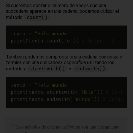
Si queremos contar el número de veces que una
subcadena aparece en una cadena, podemos utilizar el
count()
método
.
texto 
=
"Hola mundo"
print(texto
.
count(
"o"
)) 
# Output: 2
También podemos comprobar si una cadena comienza o
termina con una subcadena específica utilizando los
startswith()
endswith()
métodos
y
.
texto 
=
"Hola mundo"
print(texto
.
startswith(
"Hola"
)) 
# Output:
print(texto
.
endswith(
"mundo"
)) 
# Output: 
Los métodos de cadena en Python son una herramienta