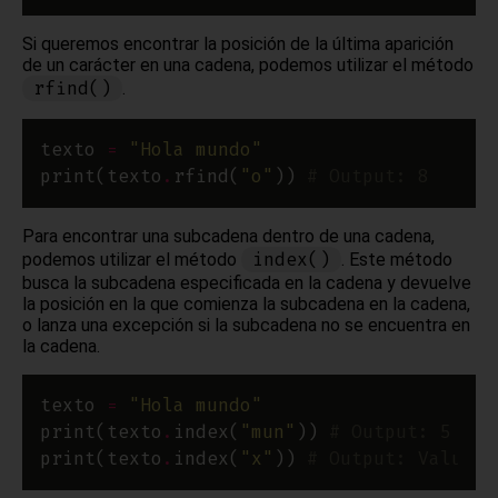
Si queremos encontrar la posición de la última aparición
de un carácter en una cadena, podemos utilizar el método
rfind()
.
texto 
=
"Hola mundo"
print(texto
.
rfind(
"o"
)) 
# Output: 8
Para encontrar una subcadena dentro de una cadena,
index()
podemos utilizar el método
. Este método
busca la subcadena especificada en la cadena y devuelve
la posición en la que comienza la subcadena en la cadena,
o lanza una excepción si la subcadena no se encuentra en
la cadena.
texto 
=
"Hola mundo"
print(texto
.
index(
"mun"
)) 
# Output: 5
print(texto
.
index(
"x"
)) 
# Output: ValueEr