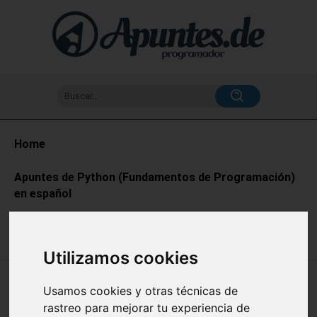
Buscar...
Home
Apuntes de Python (Fundamentos de Programación)
en español
Utilizamos cookies
🔥 MANIPULACIÓN DE STRINGS EN
Usamos cookies y otras técnicas de
PYTHON: CONCEPTOS BÁSICOS
rastreo para mejorar tu experiencia de