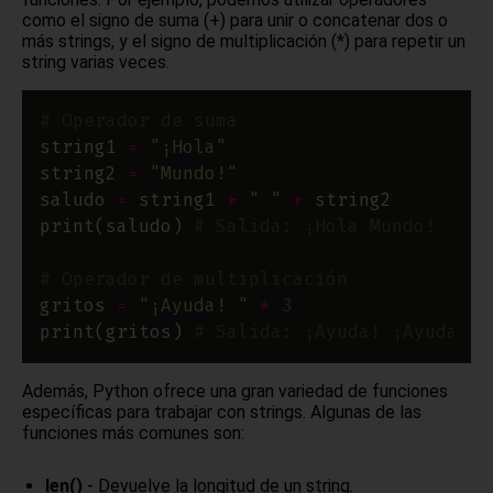
como el signo de suma (+) para unir o concatenar dos o
más strings, y el signo de multiplicación (*) para repetir un
string varias veces.
# Operador de suma
string1 
=
"¡Hola"
string2 
=
"Mundo!"
saludo 
=
 string1 
+
" "
+
print(saludo) 
# Salida: ¡Hola Mundo!
# Operador de multiplicación
gritos 
=
"¡Ayuda! "
*
3
print(gritos) 
# Salida: ¡Ayuda! ¡Ayuda! ¡
Además, Python ofrece una gran variedad de funciones
específicas para trabajar con strings. Algunas de las
funciones más comunes son:
len()
- Devuelve la longitud de un string.