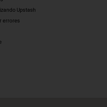
ilizando Upstash
r errores
e