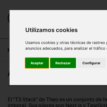
Utilizamos cookies
Usamos cookies y otras técnicas de rastreo 
anuncios adecuados, para analizar el tráfico
Home
Aceptar
Rechazar
Configurar
Apuntes de T3 Stack (React + 
El "T3 Stack" de Theo es un conjunto de h
integral. Sus pilares son Next.js y TypeSc