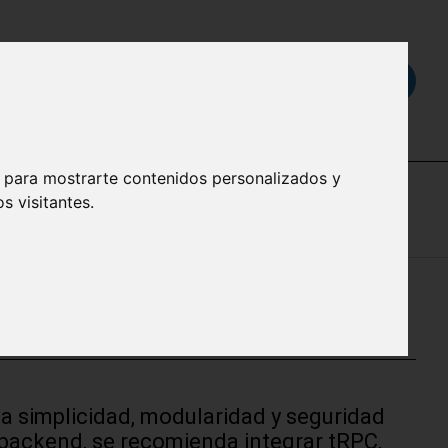
Buscar...
, para mostrarte contenidos personalizados y
s visitantes.
CSS) en español
la simplicidad, modularidad y seguridad
e backend, se recomienda integrar tRPC,