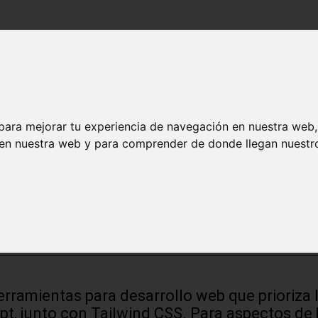
para mejorar tu experiencia de navegación en nuestra web
 en nuestra web y para comprender de donde llegan nuestro
NextJS + TRPC + Prisma + Tailwind
erramientas para desarrollo web que prioriza 
ript, junto con Tailwind CSS. Para aspectos d