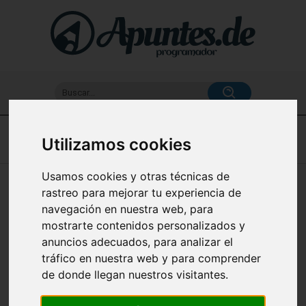
Buscar...
Home
Utilizamos cookies
Usamos cookies y otras técnicas de
Apuntes de TypeScript (Programación
rastreo para mejorar tu experiencia de
desde Cero) en español
navegación en nuestra web, para
mostrarte contenidos personalizados y
anuncios adecuados, para analizar el
tráfico en nuestra web y para comprender
Aprender a programar en TypeScript te permitirá
desarrollar aplicaciones robustas y escalables gracias a
de donde llegan nuestros visitantes.
su tipado estático y su sintaxis mejorada de JavaScript.
Además, al ser el lenguaje utilizado por Angular, te abrirá