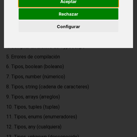
muchas puertas en el mundo laboral.
Aceptar
Rechazar
Introducción a TypeScript
El tipado
Configurar
Instalación de TypeScript
Compilar un archivo de TypeScript
Errores de compilación
Tipos, boolean (boleano)
Tipos, number (númerico)
Tipos, string (cadena de caracteres)
Tipos, arrays (arreglos)
Tipos, tuples (tuplas)
Tipos, enums (enumeradores)
Tipos, any (cualquiera)
Tipos, unknown (desconocido)