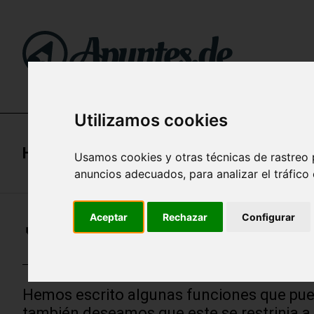
Utilizamos cookies
Home
/
Apuntes de TypeScript (Programa
Usamos cookies y otras técnicas de rastreo 
anuncios adecuados, para analizar el tráfico
Aceptar
Rechazar
Configurar
🔥 FUNCIONES, CONSTRAINTS 
Hemos escrito algunas funciones que pued
también deseamos que este se restrinja a 