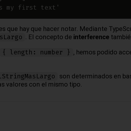
 que hay que hacer notar. Mediante TypeScript
sLargo
. El concepto de
interference
tambié
{ length: number }
, hemos podido acc
lStringMasLargo
son determinados en bas
s valores con el mismo tipo.