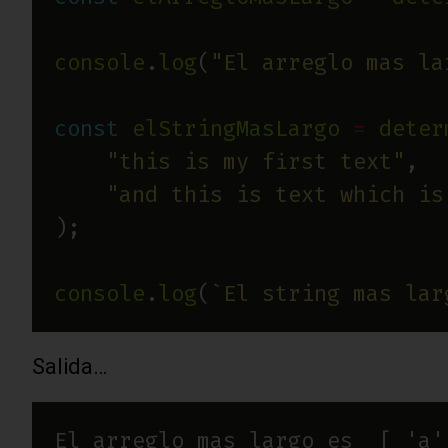
console
.
log
(
"El arreglo mas la
const
elStringMasLargo
=
deter
"this is my first text"
"and this is text which is
console
.
log
(
`El string mas lar
Salida…