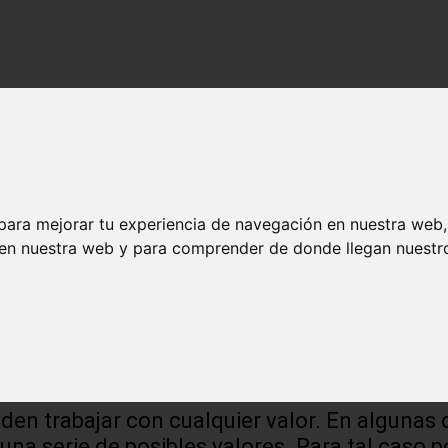
ción desde Cero) en español
para mejorar tu experiencia de navegación en nuestra web
 en nuestra web y para comprender de donde llegan nuestro
(RESTRICCIONES)
en trabajar con cualquier valor. En algunas 
una serie de posibles valores. Para tal caso p