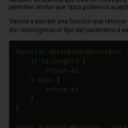
permiten limitar que tipos podemos acept
Vamos a escribir una función que retorne
Así restringimos el tipo del parámetro a es
function
determinarMasLargo
<
T
if
 (
a
.
length
return
a
    } 
else
return
b
const
elArregloMasLargo
=
dete