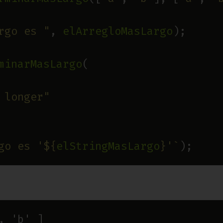
rgo es "
, 
elArregloMasLargo
minarMasLargo
 longer"
go es '
${
elStringMasLargo
}
'`