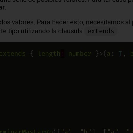
ar.
 dos valores. Para hacer esto, necesitamos a
extends
te tipo utilizando la clausula
.
extends
 { 
length
:
number
 }>(
a
: 
T
, 
rminarMasLargo
([
"a"
, 
"b"
], [
"a"
, 
"