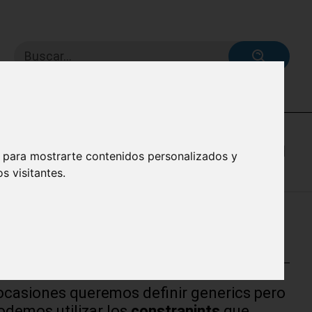
Buscar...
, para mostrarte contenidos personalizados y
s visitantes.
ocasiones queremos definir generics pero
odemos utilizar los
constranints
que