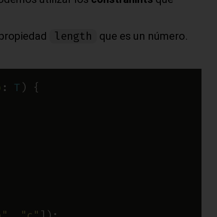
length
l propiedad
que es un número.
b
: 
T
b"
, 
"c"