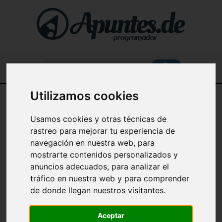
Buscar...
Utilizamos cookies
Home
Usamos cookies y otras técnicas de
Apuntes de Emprendimiento (Creación de Startups)
rastreo para mejorar tu experiencia de
en español
navegación en nuestra web, para
mostrarte contenidos personalizados y
anuncios adecuados, para analizar el
tráfico en nuestra web y para comprender
de donde llegan nuestros visitantes.
🔥 CÓMO ELEGIR AL CLIENTE IDEAL:
CLAVES PARA UNA ESTRATEGIA
Aceptar