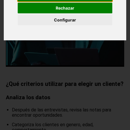
EFECTIVA
Rechazar
Configurar
¿Qué criterios utilizar para elegir un cliente?
Analiza los datos
Después de las entrevistas, revisa las notas para
encontrar oportunidades.
Categoriza los clientes en genero, edad,
comportamiento.