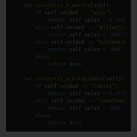
def
convertir_a_metros
if
 self
.
unidad 
==
"pies"
return
 self
.
valor 
*
0.3048
elif
 self
.
unidad 
==
"millas"
return
 self
.
valor 
*
1609.34
elif
 self
.
unidad 
==
"kilometros"
return
 self
.
valor 
*
1000
else
return
None
def
convertir_a_kilogramos
if
 self
.
unidad 
==
"libras"
return
 self
.
valor 
*
0.453592
elif
 self
.
unidad 
==
"toneladas"
return
 self
.
valor 
*
1000
else
return
None