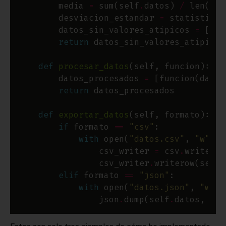
        media 
=
 sum(self
.
datos) 
/
 len(sel
        desviacion_estandar 
=
 statistics
.
        datos_sin_valores_atipicos 
=
 [dat
return
def
procesar_datos
        datos_procesados 
=
 [funcion(dato)
return
def
exportar_datos
if
 formato 
==
"csv"
with
 open(
"datos.csv"
, 
"w"
) 
a
                csv_writer 
=
 csv
.
                csv_writer
.
writerow(self
.
elif
 formato 
==
"json"
with
 open(
"datos.json"
, 
"w"
) 
                json
.
dump(self
.