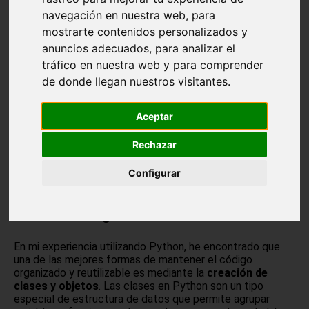
CÓDIGO
navegación en nuestra web, para
mostrarte contenidos personalizados y
anuncios adecuados, para analizar el
tráfico en nuestra web y para comprender
de donde llegan nuestros visitantes.
Aceptar
Rechazar
Configurar
Creación de clases y objetos en Python para
el uso de código reutilizable
En mi experiencia utilizando Python, he encontrado que
una de las mejores formas de mantener el código
organizado y reutilizable es mediante la
creación de
clases y objetos
. Las clases en Python son un tipo
especial de estructura de datos que permite agrupar